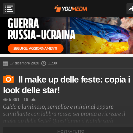
17 dicembre 2020
11:39
Il make up delle feste: copia i
look delle star!
5.361
-
16 foto
Caldo e luminoso, semplice e minimal oppure
scintillante con labbra rosse: sei pronta a ricreare il
make up delle feste? Quest'anno il Natale sarà
completamente diverso, ma non per questo i look dell
MOSTRA TUTTO