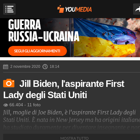
2 novembre 2020
18:14
Jill Biden, l'aspirante First
Lady degli Stati Uniti
66.404
-
11 foto
Jill, moglie di Joe Biden, è l'aspirante First Lady degli
Stati Uniti. È nata in New Jersey ma ha origini italian
ha studiato duramente per diventare insegnante e no
ha alcuna intenzione di abbandonare il suo lavoro se i
MOSTRA TUTTO