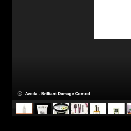
Aveda - Brilliant Damage Control
caricato da
Stile e trend