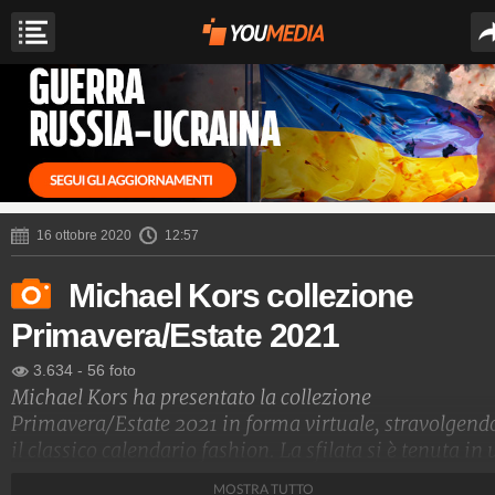
16 ottobre 2020
12:57
Michael Kors collezione
Primavera/Estate 2021
3.634
-
56 foto
Michael Kors ha presentato la collezione
Primavera/Estate 2021 in forma virtuale, stravolgend
il classico calendario fashion. La sfilata si è tenuta in 
orto urbano di New York e, tra abiti comodi e versatili,
MOSTRA TUTTO