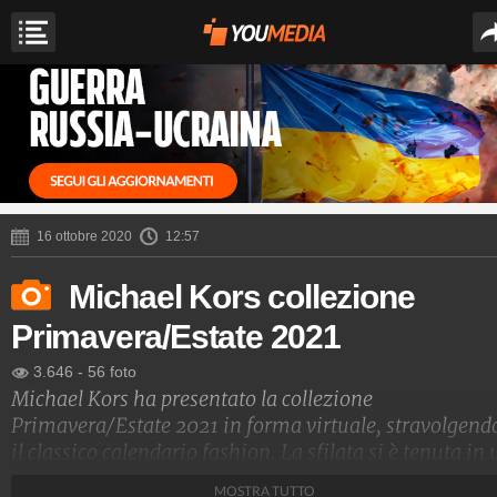
16 ottobre 2020
12:57
Michael Kors collezione
Primavera/Estate 2021
3.646
-
56 foto
Michael Kors ha presentato la collezione
Primavera/Estate 2021 in forma virtuale, stravolgend
il classico calendario fashion. La sfilata si è tenuta in 
orto urbano di New York e, tra abiti comodi e versatili,
MOSTRA TUTTO