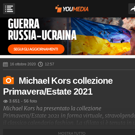
16 ottobre 2020
12:57
Michael Kors collezione
Primavera/Estate 2021
3.651
-
56 foto
Michael Kors ha presentato la collezione
Primavera/Estate 2021 in forma virtuale, stravolgend
il classico calendario fashion. La sfilata si è tenuta in 
orto urbano di New York e, tra abiti comodi e versatili,
MOSTRA TUTTO