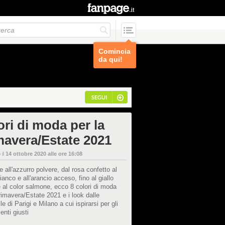
Comincia
da qui!
SEGUI
ori di moda per la
mavera/Estate 2021
 il
14 ottobre 2020 alle ore 16:08
e all'azzurro polvere, dal rosa confetto al
 bianco e all'arancio acceso, fino al giallo
 al color salmone, ecco 8 colori di moda
rimavera/Estate 2021 e i look dalle
le di Parigi e Milano a cui ispirarsi per gli
nti giusti