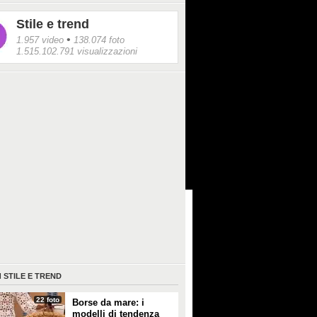
Stile e trend
•
1.957 video
138.074 foto
1.515.102.791 visualizzazioni
I
STILE E TREND
22 foto
Borse da mare: i
modelli di tendenza