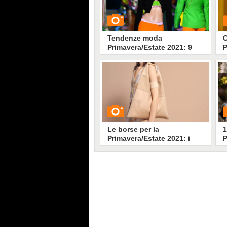
Tendenze moda
C
Primavera/Estate 2021: 9
P
capi da avere, dal crop top
al pantalone palazzo
GUARDA
G
15474
• di
Stile e trend
Le borse per la
1
Primavera/Estate 2021: i
P
modelli di tendenza
GUARDA
G
7390
• di
Stile e trend