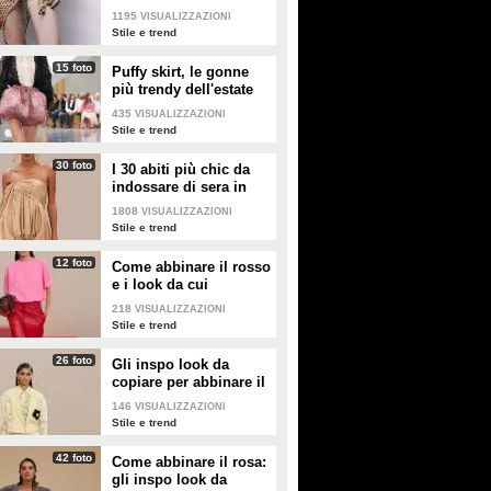
nella valigia dell'estate
1195
VISUALIZZAZIONI
2026
Stile e trend
15 foto
Puffy skirt, le gonne
più trendy dell'estate
2026 sono quelle a
435
VISUALIZZAZIONI
palloncino
Stile e trend
30 foto
I 30 abiti più chic da
indossare di sera in
estate
1808
VISUALIZZAZIONI
Stile e trend
12 foto
Come abbinare il rosso
e i look da cui
prendere ispirazione
218
VISUALIZZAZIONI
Stile e trend
26 foto
Gli inspo look da
copiare per abbinare il
giallo
146
VISUALIZZAZIONI
Stile e trend
42 foto
Come abbinare il rosa:
gli inspo look da