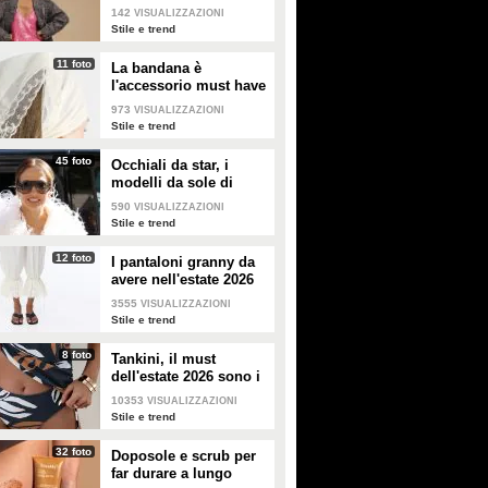
copiare
142
VISUALIZZAZIONI
Stile e trend
11 foto
La bandana è
l'accessorio must have
dell'estate 2026: i
973
VISUALIZZAZIONI
modelli di tendenza
Stile e trend
45 foto
Occhiali da star, i
modelli da sole di
tendenza per l'estate
590
VISUALIZZAZIONI
2026
Stile e trend
12 foto
I pantaloni granny da
avere nell'estate 2026
3555
VISUALIZZAZIONI
Stile e trend
8 foto
Tankini, il must
dell'estate 2026 sono i
costumi con la canotta
10353
VISUALIZZAZIONI
Stile e trend
32 foto
Doposole e scrub per
far durare a lungo