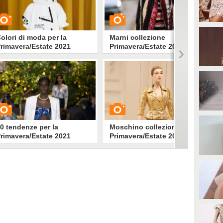
olori di moda per la
Marni collezione
rimavera/Estate 2021
Primavera/Estate 2021
UARDA
GUARDA
31229
• di
Stile e trend
1724
• di
Stile e trend
0 tendenze per la
Moschino collezione
rimavera/Estate 2021
Primavera/Estate 2021
UARDA
GUARDA
120291
• di
Stile e trend
2477
• di
Stile e trend