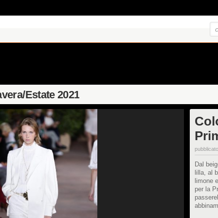
vera/Estate 2021
Col
Pri
pubblicato
Dal beig
lilla, al
limone e
per la P
passerel
abbiname