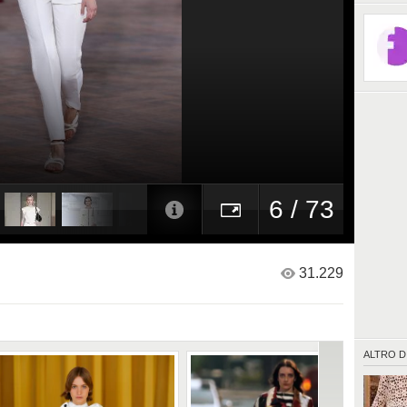
6 / 73
31.229
ALTRO D