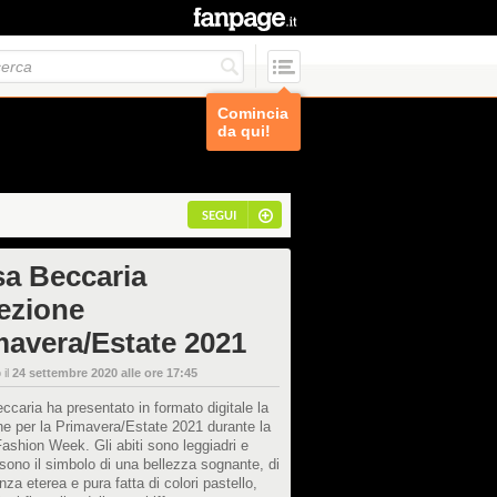
Comincia
da qui!
SEGUI
sa Beccaria
lezione
mavera/Estate 2021
 il
24 settembre 2020 alle ore 17:45
ccaria ha presentato in formato digitale la
ne per la Primavera/Estate 2021 durante la
ashion Week. Gli abiti sono leggiadri e
 sono il simbolo di una bellezza sognante, di
nza eterea e pura fatta di colori pastello,