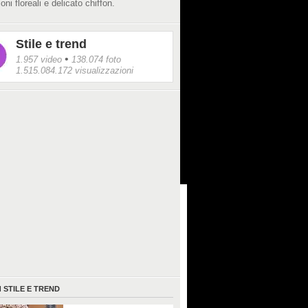
oni floreali e delicato chiffon.
Stile e trend
•
1.957 video
138.074 foto
1.515.084.172 visualizzazioni
I
STILE E TREND