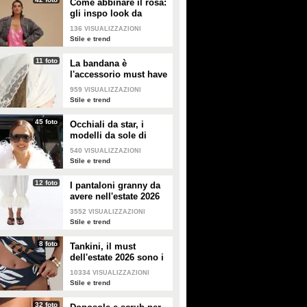
Come abbinare il rosa:
gli inspo look da
copiare
136
VISUALIZZAZIONI
Stile e trend
11 foto
La bandana è
l'accessorio must have
dell'estate 2026: i
959
VISUALIZZAZIONI
modelli di tendenza
Stile e trend
45 foto
Occhiali da star, i
modelli da sole di
tendenza per l'estate
540
VISUALIZZAZIONI
2026
Stile e trend
12 foto
I pantaloni granny da
avere nell'estate 2026
3552
VISUALIZZAZIONI
Stile e trend
8 foto
Tankini, il must
dell'estate 2026 sono i
costumi con la canotta
10334
VISUALIZZAZIONI
Stile e trend
32 foto