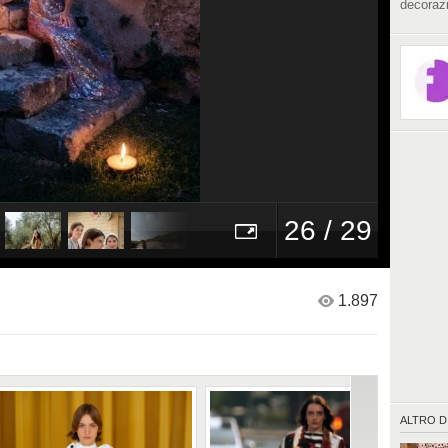
decorazi
26 / 29
1.897
ALTRO D