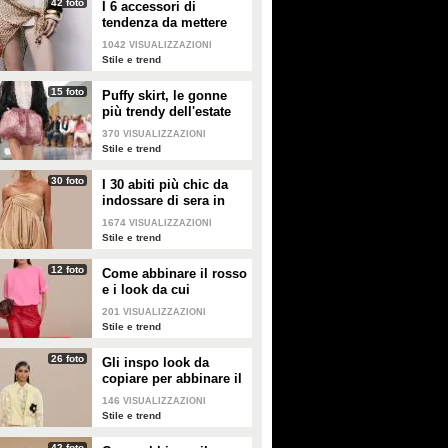
42 foto
I 6 accessori di
tendenza da mettere
nella valigia dell'estate
1042
VISUALIZZAZIONI
2026
Stile e trend
15 foto
Puffy skirt, le gonne
più trendy dell'estate
2026 sono quelle a
370
VISUALIZZAZIONI
palloncino
Stile e trend
30 foto
I 30 abiti più chic da
indossare di sera in
estate
1674
VISUALIZZAZIONI
Stile e trend
12 foto
Come abbinare il rosso
e i look da cui
prendere ispirazione
201
VISUALIZZAZIONI
Stile e trend
26 foto
Gli inspo look da
copiare per abbinare il
giallo
146
VISUALIZZAZIONI
Stile e trend
42 foto