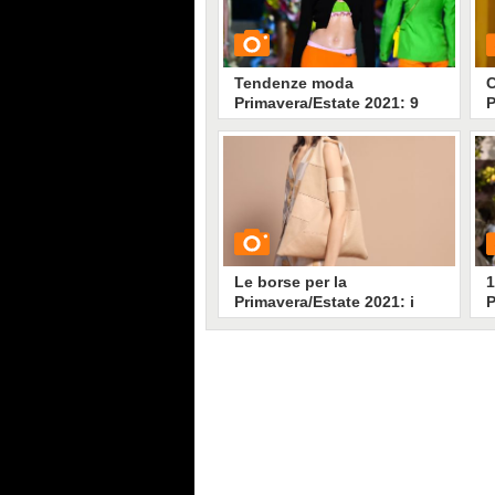
Tendenze moda
C
Primavera/Estate 2021: 9
P
capi da avere, dal crop top
al pantalone palazzo
GUARDA
G
15474
• di
Stile e trend
Le borse per la
1
Primavera/Estate 2021: i
P
modelli di tendenza
GUARDA
G
7390
• di
Stile e trend