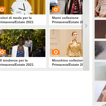
olori di moda per la
Marni collezione
rimavera/Estate 2021
Primavera/Estate 2021
UARDA
GUARDA
31229
• di
Stile e trend
1724
• di
Stile e trend
0 tendenze per la
Moschino collezione
rimavera/Estate 2021
Primavera/Estate 2021
UARDA
GUARDA
120291
• di
Stile e trend
2477
• di
Stile e trend