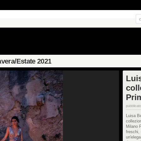
vera/Estate 2021
Lui
col
Pri
pubblicato
Luisa Be
collezio
Milano F
freschi,
un'elega