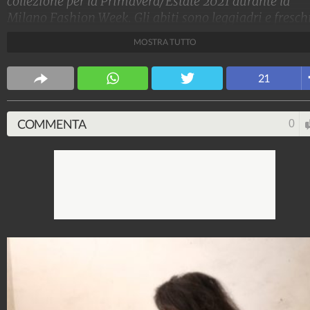
collezione per la Primavera/Estate 2021 durante la
Milano Fashion Week. Gli abiti sono leggiadri e fresch
sono il simbolo di una bellezza sognante, di
MOSTRA TUTTO
un'eleganza eterea e pura fatta di colori pastello,
decorazioni floreali e delicato chiffon.
21
Stile e trend
1.515.177.558
-
1.957 video
-
138.074 foto
COMMENTA
0