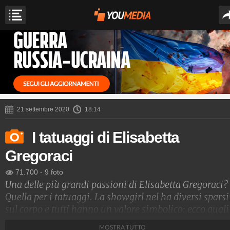
21 settembre 2020
18:14
I tatuaggi di Elisabetta
Gregoraci
71.700
-
9 foto
Una delle più grandi passioni di Elisabetta Gregoraci?
Quella per i tatuaggi. La showgirl nel ha diversi sparsi
sul corpo e tutti hanno un valore simbolico: ecco quali
sono.
MOSTRA TUTTO