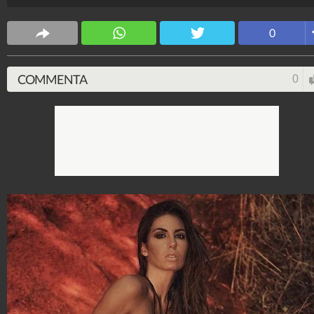
Stile e trend
0
1.515.067.257
-
1.957 video
-
138.069 foto
COMMENTA
0