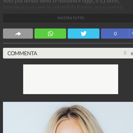
volti più amati della tv italiana e oggi, a 53 anni,
continua a essere in splendida forma: ecco come è
cambiata nel corso della carriera.
MOSTRA TUTTO
Stile e trend
0
1.515.257.296
-
1.957 video
-
138.077 foto
COMMENTA
0