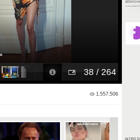
attenzio
essere i
vestite.
ro
38 / 264
1.557.506
ALTRO D