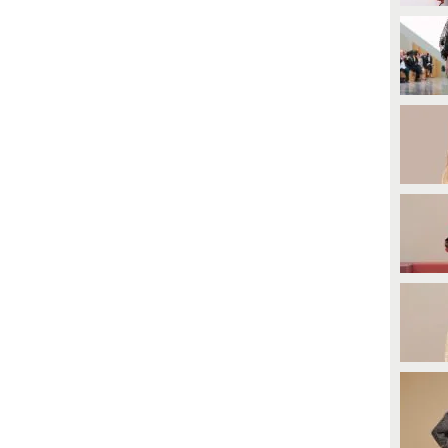
ccorta del danno a quasi 6 mesi
modo per far parlare negli ultimi
i distanza.
dieci giorni. Stanno sfruttando la
tv per dire che sono una coppia
felice".