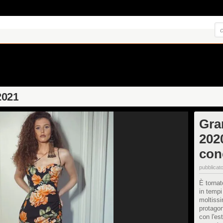
2021
Gra
2020
con
pubblicato
È tornat
in tempi
moltissi
protagon
con l'est