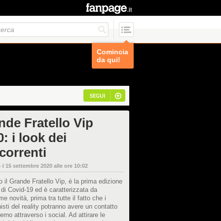
Comincia
da qui!
SEGUI
nde Fratello Vip
: i look dei
correnti
 il
15 settembre 2020 alle ore 10:02
o il Grande Fratello Vip, è la prima edizione
 di Covid-19 ed è caratterizzata da
me novità, prima tra tutte il fatto che i
isti del reality potranno avere un contatto
erno attraverso i social. Ad attirare le