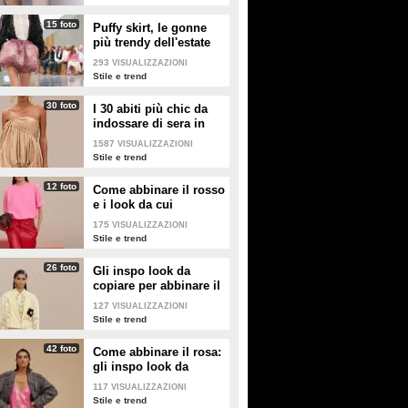
ottobre scorso: “Affermazioni
confessa che sarà nel format web
pronunciate alle 24.36, non
dedicato all’Isola dei famosi
15 foto
Puffy skirt, le gonne
configurano violazione”.
condotto dal vincitore del GF Vip.
più trendy dell'estate
Il Golden Duo torna a unirsi.
2026 sono quelle a
293
VISUALIZZAZIONI
palloncino
Stile e trend
30 foto
I 30 abiti più chic da
indossare di sera in
estate
1587
VISUALIZZAZIONI
Stile e trend
12 foto
Come abbinare il rosso
e i look da cui
prendere ispirazione
175
VISUALIZZAZIONI
Stile e trend
26 foto
Gli inspo look da
copiare per abbinare il
giallo
127
VISUALIZZAZIONI
Stile e trend
42 foto
Come abbinare il rosa:
gli inspo look da
copiare
117
VISUALIZZAZIONI
Stile e trend