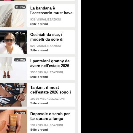
11 foto
La bandana è
l'accessorio must have
dell'estate 2026: i
933
VISUALIZZAZIONI
modelli di tendenza
Stile e trend
45 foto
Occhiali da star, i
modelli da sole di
tendenza per l'estate
529
VISUALIZZAZIONI
2026
Stile e trend
12 foto
I pantaloni granny da
avere nell'estate 2026
3550
VISUALIZZAZIONI
Stile e trend
8 foto
Tankini, il must
dell'estate 2026 sono i
costumi con la canotta
10329
VISUALIZZAZIONI
Stile e trend
32 foto
Doposole e scrub per
far durare a lungo
l'abbronzatura in estate
1317
VISUALIZZAZIONI
Stile e trend