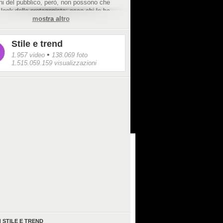
ni del pubblico, però, non possono che
 look delle protagoniste: ecco chi le ha
mostra altro
Stile e trend
•
1.957 video
138.069 foto
1.515.059.159 visualizzazioni
I
STILE E TREND