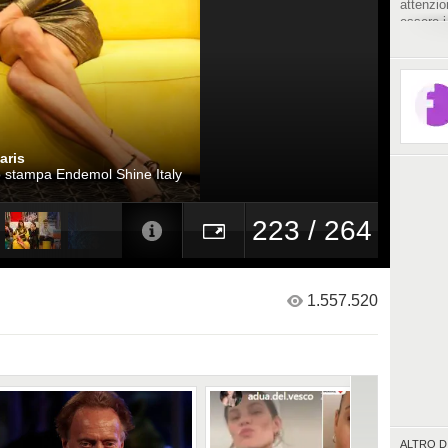
attenzio
essere i
vestite.
aris
io stampa Endemol Shine Italy
223 / 264
1.557.520
ALTRO D