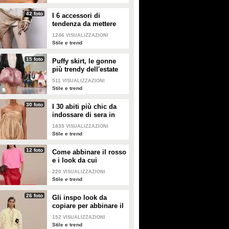
ottobre scorso: “Affermazioni
confessa che sarà nel format web
pronunciate alle 24.36, non
dedicato all’Isola dei famosi
42 foto
I 6 accessori di
configurano violazione”.
condotto dal vincitore del GF Vip.
tendenza da mettere
Il Golden Duo torna a unirsi.
nella valigia dell'estate
1246
VISUALIZZAZIONI
2026
Stile e trend
15 foto
Puffy skirt, le gonne
più trendy dell'estate
2026 sono quelle a
511
VISUALIZZAZIONI
palloncino
Stile e trend
30 foto
I 30 abiti più chic da
indossare di sera in
estate
1835
VISUALIZZAZIONI
Stile e trend
12 foto
Come abbinare il rosso
e i look da cui
prendere ispirazione
220
VISUALIZZAZIONI
Stile e trend
26 foto
Gli inspo look da
copiare per abbinare il
giallo
152
VISUALIZZAZIONI
Stile e trend