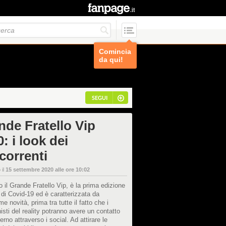
Comincia
da qui!
SEGUI
nde Fratello Vip
: i look dei
correnti
 il
15 settembre 2020 alle ore 10:02
o il Grande Fratello Vip, è la prima edizione
 di Covid-19 ed è caratterizzata da
me novità, prima tra tutte il fatto che i
isti del reality potranno avere un contatto
erno attraverso i social. Ad attirare le