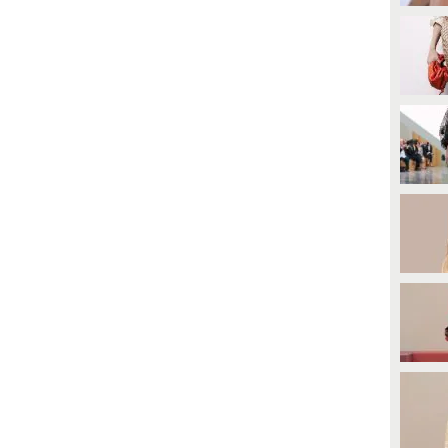
ccorta del danno a quasi 6 mesi
modo per far parlare negli ultimi
i distanza.
dieci giorni. Stanno sfruttando la
tv per dire che sono una coppia
felice".