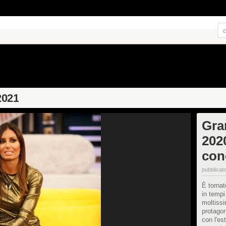
2021
Gra
2020
con
pubblicato
È tornat
in tempi
moltissi
protagon
con l'est