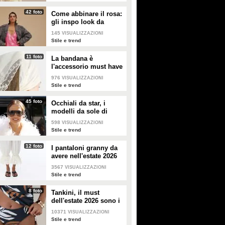
42 foto
Come abbinare il rosa:
gli inspo look da
copiare
145
VISUALIZZAZIONI
Stile e trend
11 foto
La bandana è
l'accessorio must have
dell'estate 2026: i
976
VISUALIZZAZIONI
modelli di tendenza
Stile e trend
45 foto
Occhiali da star, i
modelli da sole di
tendenza per l'estate
598
VISUALIZZAZIONI
2026
Stile e trend
12 foto
I pantaloni granny da
avere nell'estate 2026
3567
VISUALIZZAZIONI
Stile e trend
8 foto
Tankini, il must
dell'estate 2026 sono i
costumi con la canotta
10371
VISUALIZZAZIONI
Stile e trend