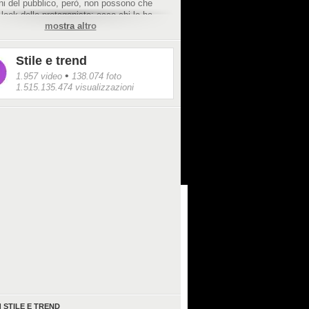
ni del pubblico, però, non possono che
 look delle protagoniste: ecco chi le ha
mostra altro
Stile e trend
•
1.957 video
138.074 foto
1.515.135.474 visualizzazioni
I
STILE E TREND