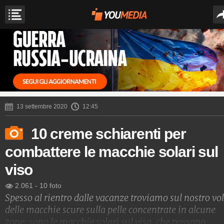
13 settembre 2020
12:45
10 creme schiarenti per
combattere le macchie solari sul
viso
2.061
-
10 foto
Spesso al rientro dalle vacanze troviamo sul nostro vo
delle macchie scure sulla pelle concentrate in alcune
zone: sono le macchie solari sul viso, che possono