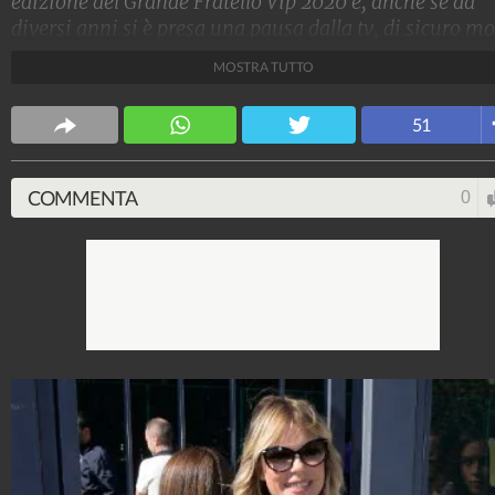
edizione del Grande Fratello Vip 2020 e, anche se da
diversi anni si è presa una pausa dalla tv, di sicuro mo
ricorderanno i suoi esordi nello spettacolo. Ecco le fot
MOSTRA TUTTO
che mostrano la sua trasformazione negli anni.
Stile e trend
51
1.515.051.711
-
1.957 video
-
138.069 foto
COMMENTA
0