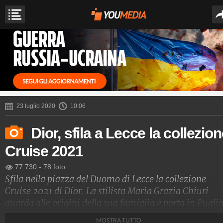
23 luglio 2020
10:06
Dior, sfila a Lecce la collezio
Cruise 2021
77.730
-
78 foto
Sfila nella piazza del Duomo di Lecce la collezione
Cruise 2021 di Dior. La stilista Maria Grazia Chiuri
guarda alle origini della sua famiglia e porta in Pugli
la moda francese, allestendo uno spettacolo di luci sul
MOSTRA TUTTO