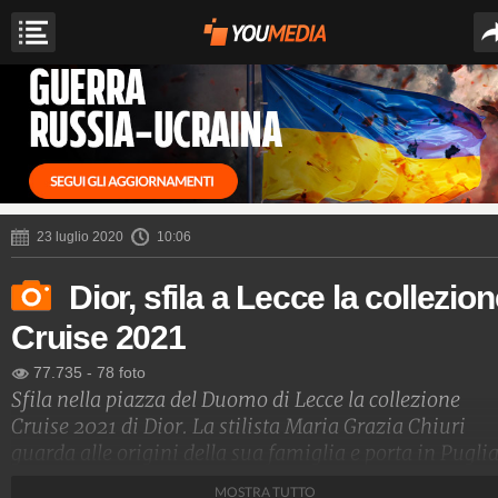
23 luglio 2020
10:06
Dior, sfila a Lecce la collezio
Cruise 2021
77.735
-
78 foto
Sfila nella piazza del Duomo di Lecce la collezione
Cruise 2021 di Dior. La stilista Maria Grazia Chiuri
guarda alle origini della sua famiglia e porta in Pugli
la moda francese, allestendo uno spettacolo di luci sul
MOSTRA TUTTO