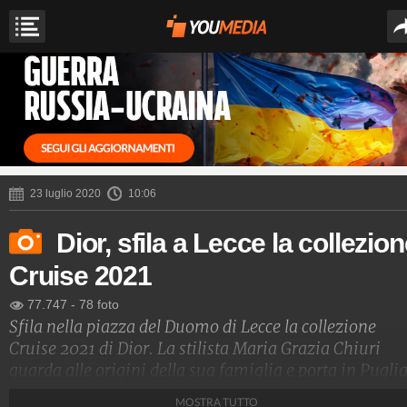
23 luglio 2020
10:06
Dior, sfila a Lecce la collezio
Cruise 2021
77.747
-
78 foto
Sfila nella piazza del Duomo di Lecce la collezione
Cruise 2021 di Dior. La stilista Maria Grazia Chiuri
guarda alle origini della sua famiglia e porta in Pugli
la moda francese, allestendo uno spettacolo di luci sul
MOSTRA TUTTO