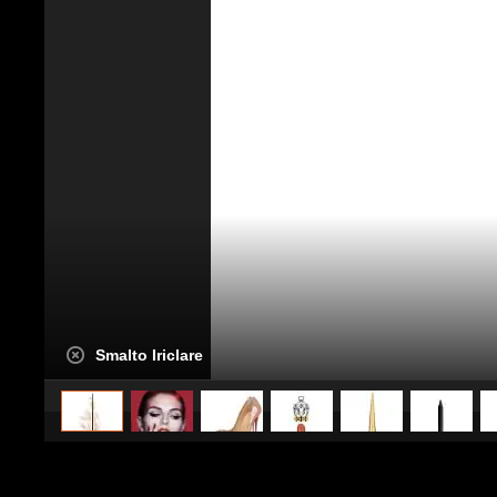
Smalto Iriclare
caricato da
Stile e trend