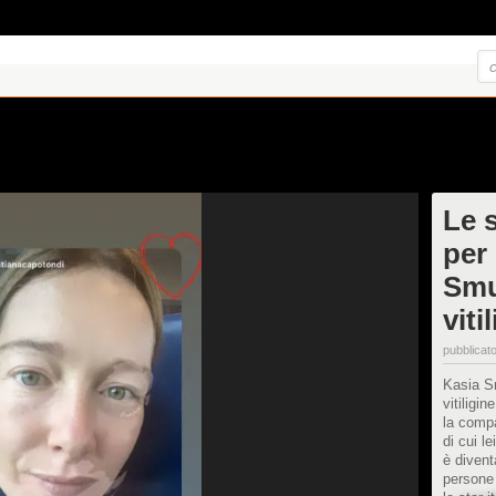
Le 
per 
Smu
viti
pubblicato
Kasia Sm
vitiligi
la compa
di cui l
è divent
persone 