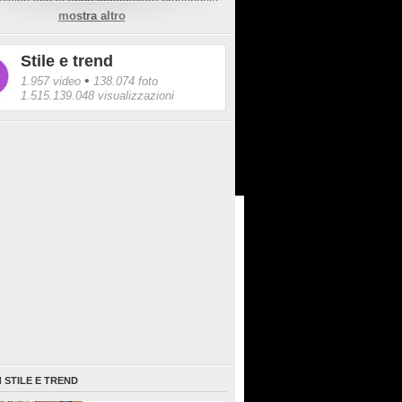
italiane che si sono immortalate provandolo,
mostra altro
strare quanto sia bella la diversità e come
ventare un punto di forza.
Stile e trend
•
1.957 video
138.074 foto
1.515.139.048 visualizzazioni
I
STILE E TREND