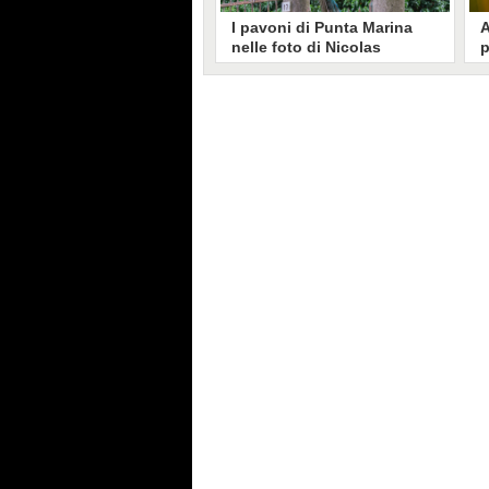
I pavoni di Punta Marina
A
nelle foto di Nicolas
p
Brunetti: "La convivenza è
C
possibile, si lamentano in
s
pochi"
Nicolas Brunetti ha voluto
L
testimoniare la vita coi pavoni di
g
Punta Marina, senza allarmismi.
c
Le sue foto dell'invasione sono
i
state riprese dalla stampa estera.
s
C