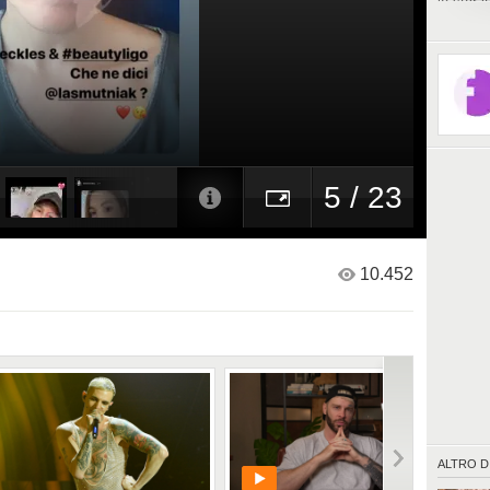
le star 
per dimo
possa di
5 / 23
10.452
ALTRO D