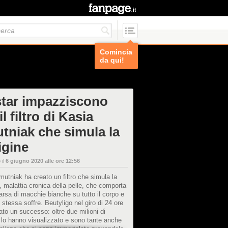
Comincia
da qui!
star impazziscono
il filtro di Kasia
tniak che simula la
ligine
 il
6 giugno 2020 alle ore 12:56
utniak ha creato un filtro che simula la
ne, malattia cronica della pelle, che comporta
rsa di macchie bianche su tutto il corpo e
ei stessa soffre. Beutyligo nel giro di 24 ore
ato un successo: oltre due milioni di
lo hanno visualizzato e sono tante anche