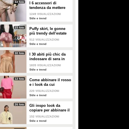
42 foto
I 6 accessori di
tendenza da mettere
nella valigia dell'estate
1249
VISUALIZZAZIONI
2026
Stile e trend
15 foto
Puffy skirt, le gonne
più trendy dell'estate
2026 sono quelle a
512
VISUALIZZAZIONI
palloncino
Stile e trend
30 foto
I 30 abiti più chic da
indossare di sera in
estate
1835
VISUALIZZAZIONI
Stile e trend
12 foto
Come abbinare il rosso
e i look da cui
prendere ispirazione
220
VISUALIZZAZIONI
Stile e trend
26 foto
Gli inspo look da
copiare per abbinare il
giallo
152
VISUALIZZAZIONI
Stile e trend