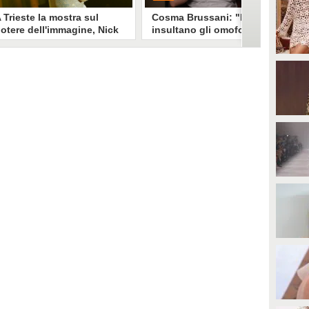
 Trieste la mostra sul
Cosma Brussani: "Mi
otere dell'immagine, Nick
insultano gli omofobi e gli
erioni: "Un look funziona
insicuri, all’inizio
e non devi spiegarlo"
rispondevo ora lascio
andare"
a mostra "Quando il mondo ti
PLAY
uarda" esplora il legame stylist-
elebrity. Un look non è solo
mmagine è racconto, come ha
0
• di
Giusy Dente
piegato a Fanpage.it Nick
erioni.