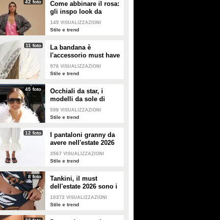
42 foto
Come abbinare il rosa:
gli inspo look da
copiare
145
VISUALIZZAZIONI
Stile e trend
11 foto
La bandana è
l'accessorio must have
dell'estate 2026: i
976
VISUALIZZAZIONI
modelli di tendenza
Stile e trend
45 foto
Occhiali da star, i
modelli da sole di
tendenza per l'estate
598
VISUALIZZAZIONI
2026
Stile e trend
12 foto
I pantaloni granny da
avere nell'estate 2026
3567
VISUALIZZAZIONI
Stile e trend
8 foto
Tankini, il must
dell'estate 2026 sono i
costumi con la canotta
10372
VISUALIZZAZIONI
Stile e trend