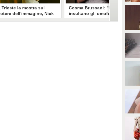
 Trieste la mostra sul
Cosma Brussani: "Mi
otere dell'immagine, Nick
insultano gli omofobi e gli
erioni: "Un look funziona
insicuri, all’inizio
e non devi spiegarlo"
rispondevo ora lascio
andare"
a mostra "Quando il mondo ti
PLAY
uarda" esplora il legame stylist-
elebrity. Un look non è solo
mmagine è racconto, come ha
0
• di
Giusy Dente
piegato a Fanpage.it Nick
erioni.