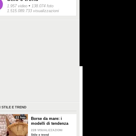
•
1.957 video
138.074 foto
1.515.089.733 visualizzazioni
I
STILE E TREND
22 foto
Borse da mare: i
modelli di tendenza
per l'estate 2026
228
VISUALIZZAZIONI
Stile e trend