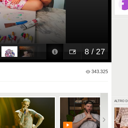
8 / 27
343.325
ALTRO D