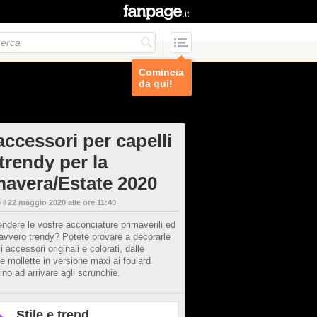
Comincia
da qui!
accessori per capelli
trendy per la
mavera/Estate 2020
 il
22 maggio 2020 alle ore 11:40
endere le vostre acconciature primaverili ed
avvero trendy? Potete provare a decorarle
i accessori originali e colorati, dalle
e mollette in versione maxi ai foulard
 fino ad arrivare agli scrunchie.
Stile e trend