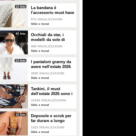
11 foto
La bandana è
l'accessorio must have
dell'estate 2026: i
972
VISUALIZZAZIONI
modelli di tendenza
Stile e trend
45 foto
Occhiali da star, i
modelli da sole di
tendenza per l'estate
586
VISUALIZZAZIONI
2026
Stile e trend
12 foto
I pantaloni granny da
avere nell'estate 2026
3555
VISUALIZZAZIONI
Stile e trend
8 foto
Tankini, il must
dell'estate 2026 sono i
costumi con la canotta
10335
VISUALIZZAZIONI
Stile e trend
32 foto
Doposole e scrub per
far durare a lungo
l'abbronzatura in estate
1323
VISUALIZZAZIONI
Stile e trend