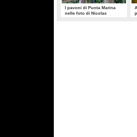
I pavoni di Punta Marina
A
nelle foto di Nicolas
p
Brunetti: "La convivenza è
C
possibile, si lamentano in
s
pochi"
Nicolas Brunetti ha voluto
L
testimoniare la vita coi pavoni di
g
Punta Marina, senza allarmismi.
c
Le sue foto dell'invasione sono
i
state riprese dalla stampa estera.
s
C