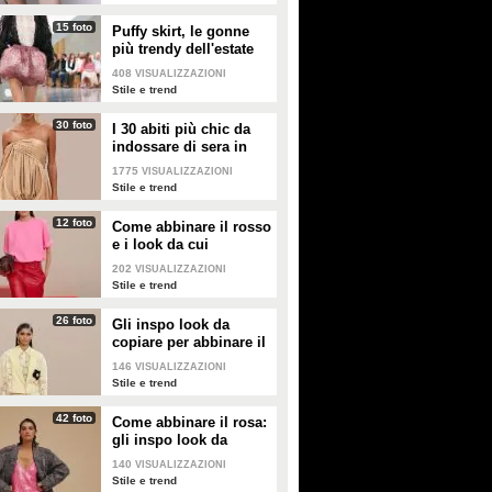
15 foto
Puffy skirt, le gonne
più trendy dell'estate
2026 sono quelle a
408
VISUALIZZAZIONI
palloncino
Stile e trend
30 foto
I 30 abiti più chic da
indossare di sera in
estate
1775
VISUALIZZAZIONI
Stile e trend
12 foto
Come abbinare il rosso
e i look da cui
prendere ispirazione
202
VISUALIZZAZIONI
Stile e trend
26 foto
Gli inspo look da
copiare per abbinare il
giallo
146
VISUALIZZAZIONI
Stile e trend
42 foto
Come abbinare il rosa:
gli inspo look da
copiare
140
VISUALIZZAZIONI
Stile e trend