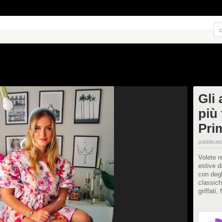
Gli 
più 
Pri
pubblicato
Volete r
estive d
con degl
classich
griffati,