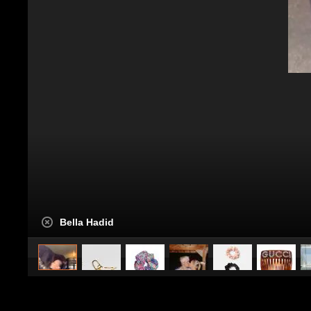
Bella Hadid
caricato da
Stile e trend