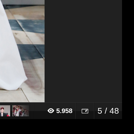
5 / 48
5.958
20 alle ore 09:15