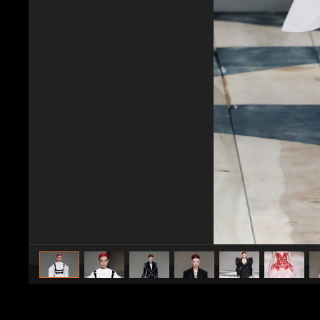
caricato da
Stile e trend