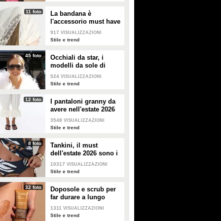
11 foto
La bandana è
l'accessorio must have
dell'estate 2026: i
917
VISUALIZZAZIONI
modelli di tendenza
Stile e trend
45 foto
Occhiali da star, i
modelli da sole di
tendenza per l'estate
524
VISUALIZZAZIONI
2026
Stile e trend
12 foto
I pantaloni granny da
avere nell'estate 2026
3548
VISUALIZZAZIONI
Stile e trend
8 foto
Tankini, il must
dell'estate 2026 sono i
costumi con la canotta
10317
VISUALIZZAZIONI
Stile e trend
32 foto
Doposole e scrub per
far durare a lungo
l'abbronzatura in estate
1311
VISUALIZZAZIONI
Stile e trend