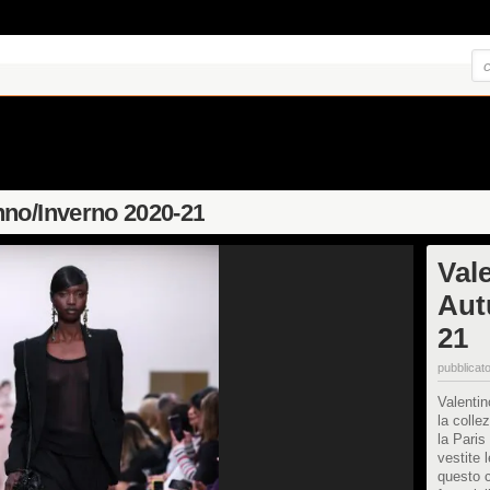
no/Inverno 2020-21
Val
Aut
21
pubblicato
Valenti
la colle
la Paris
vestite 
questo 