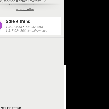
e, facendo trionfare l'oversize, le
enze e l'eleganza senza tempo.
mostra altro
Stile e trend
•
1.957 video
138.069 foto
1.515.024.596 visualizzazioni
I
STILE E TREND