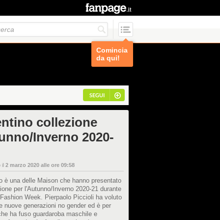
Comincia
da qui!
SEGUI
entino collezione
unno/Inverno 2020-
 il
2 marzo 2020 alle ore 09:58
no è una delle Maison che hanno presentato
zione per l'Autunno/Inverno 2020-21 durante
 Fashion Week. Pierpaolo Piccioli ha voluto
le nuove generazioni no gender ed è per
che ha fuso guardaroba maschile e