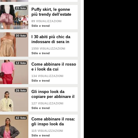
rendendo omaggio a Karl
Lagerfeld, che proprio negli
15 foto
Puffy skirt, le gonne
Eightees cominciò a collaborare
più trendy dell'estate
con la Maison.
2026 sono quelle a
89
VISUALIZZAZIONI
palloncino
Stile e trend
30 foto
I 30 abiti più chic da
indossare di sera in
estate
1550
VISUALIZZAZIONI
Stile e trend
12 foto
Come abbinare il rosso
e i look da cui
prendere ispirazione
134
VISUALIZZAZIONI
Stile e trend
26 foto
Gli inspo look da
copiare per abbinare il
giallo
127
VISUALIZZAZIONI
Stile e trend
42 foto
Come abbinare il rosa:
gli inspo look da
copiare
115
VISUALIZZAZIONI
Stile e trend