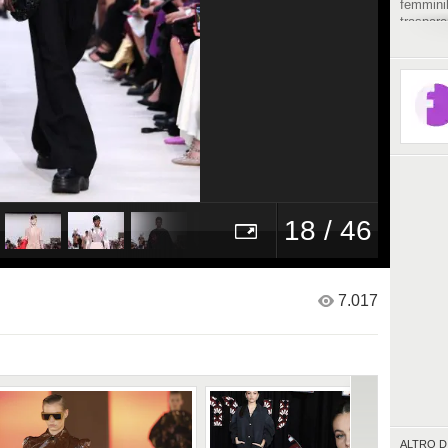
femminil
traspar
18 / 46
7.017
ALTRO D