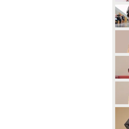
llo zoom i dettagli che abbiamo
passerella.
mato sulle passerelle
utunno/Inverno 2020-2021 della
aris Fashion Week e le tendenze
alle sfilate di Parigi