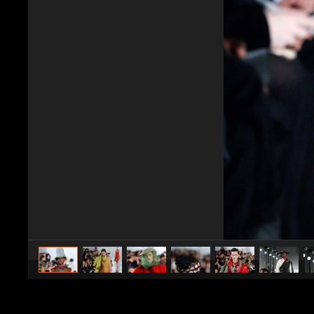
caricato da
Stile e trend