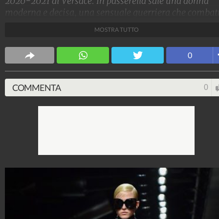
2020-2021 di Versace. In passerella sale una donna
moderna e decisa, una sensuale guerriera che combat
nel mondo con indosso mini dress in argento che
MOSTRA TUTTO
sembrano d'acciaio e pellicce animalier rigorosament
eco.
0
Stile e trend
1.515.127.747
-
1.957 video
-
138.074 foto
COMMENTA
0