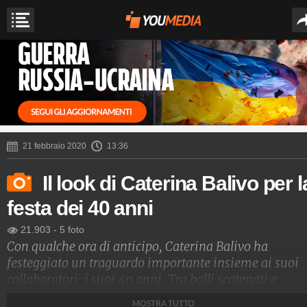
21 febbraio 2020
13:36
Il look di Caterina Balivo per l
festa dei 40 anni
21.903
-
5 foto
Con qualche ora di anticipo, Caterina Balivo ha
festeggiato un traguardo importante insieme ai suoi
collaboratori: i suoi 40 anni. Tra balli scatenati e
karaoke, la nota conduttrice televisiva ha sfoggiato un
MOSTRA TUTTO