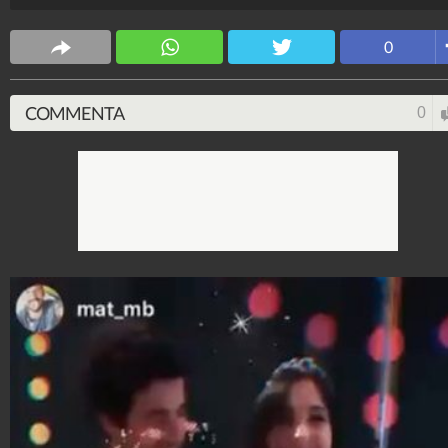
look rock e romantico insieme, con completo rosso di
paillettes e coroncina in testa.
0
Stile e trend
1.515.060.449
-
1.957 video
-
138.069 foto
COMMENTA
0