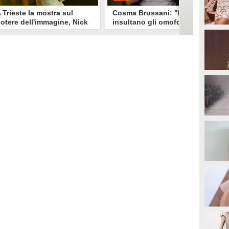
 Trieste la mostra sul
Cosma Brussani: "Mi
otere dell'immagine, Nick
insultano gli omofobi e gli
erioni: "Un look funziona
insicuri, all’inizio
e non devi spiegarlo"
rispondevo ora lascio
andare"
a mostra "Quando il mondo ti
PLAY
uarda" esplora il legame stylist-
elebrity. Un look non è solo
mmagine è racconto, come ha
0
• di
Giusy Dente
piegato a Fanpage.it Nick
erioni.