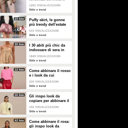
nella valigia dell'estate
1262
VISUALIZZAZIONI
2026
Stile e trend
15 foto
Puffy skirt, le gonne
più trendy dell'estate
2026 sono quelle a
515
VISUALIZZAZIONI
palloncino
Stile e trend
30 foto
I 30 abiti più chic da
indossare di sera in
estate
1845
VISUALIZZAZIONI
Stile e trend
12 foto
Come abbinare il rosso
e i look da cui
prendere ispirazione
220
VISUALIZZAZIONI
Stile e trend
26 foto
Gli inspo look da
copiare per abbinare il
giallo
152
VISUALIZZAZIONI
Stile e trend
42 foto
Come abbinare il rosa:
gli inspo look da