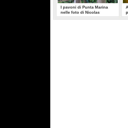
I pavoni di Punta Marina
A
nelle foto di Nicolas
p
Brunetti: "La convivenza è
C
possibile, si lamentano in
s
pochi"
Nicolas Brunetti ha voluto
L
testimoniare la vita coi pavoni di
g
Punta Marina, senza allarmismi.
c
Le sue foto dell'invasione sono
i
state riprese dalla stampa estera.
s
C