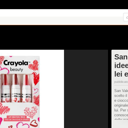
San
ide
lei 
pubblicato
San Vale
scelto i
e ciocco
original
lui. Per
conoscer
dalla cu
all'idra