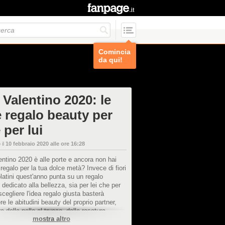
Comincia
da qui!
 Valentino 2020: le
e regalo beauty per
e per lui
 il
10 febbraio 2020 alle ore 16:28
ntino 2020 è alle porte e ancora non hai
l regalo per la tua dolce metà? Invece di fiori
latini quest'anno punta su un regalo
e dedicato alla bellezza, sia per lei che per
 scegliere l'idea regalo giusta basterà
e le abitudini beauty del proprio partner,
ra della pelle al trucco, dalla rasatura
mostra altro
tazione. I regali beauty per San Valentino