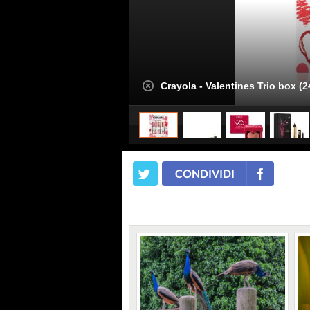
Crayola - Valentines Trio box (2
CONDIVIDI