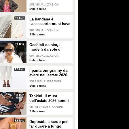
copiare
156
VISUALIZZAZIONI
Stile e trend
11 foto
La bandana è
l'accessorio must have
dell'estate 2026: i
981
VISUALIZZAZIONI
modelli di tendenza
Stile e trend
45 foto
Occhiali da star, i
modelli da sole di
tendenza per l'estate
604
VISUALIZZAZIONI
2026
Stile e trend
12 foto
I pantaloni granny da
avere nell'estate 2026
3573
VISUALIZZAZIONI
Stile e trend
8 foto
Tankini, il must
dell'estate 2026 sono i
costumi con la canotta
10373
VISUALIZZAZIONI
Stile e trend
32 foto
Doposole e scrub per
far durare a lungo