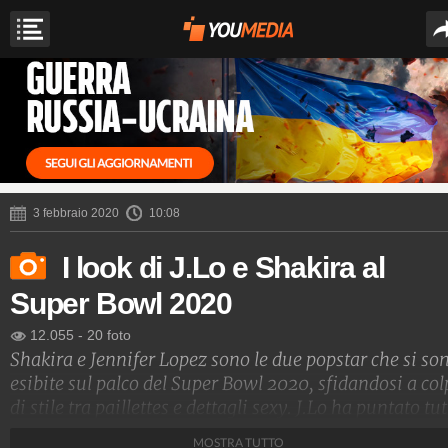
3 febbraio 2020
10:08
I look di J.Lo e Shakira al
Super Bowl 2020
12.055
-
20 foto
Shakira e Jennifer Lopez sono le due popstar che si so
esibite sul palco del Super Bowl 2020, sfidandosi a col
di stile tra paillettes e dettagli sexy. J.Lo ha puntato tu
sull'esuberanza di Versace, mentre la colombiana ha
MOSTRA TUTTO