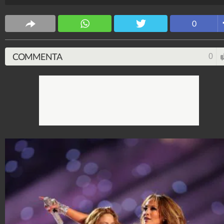
preferito le paillettes rosse e oro.
Stile e trend
0
1.515.102.340
-
1.957 video
-
138.074 foto
COMMENTA
0