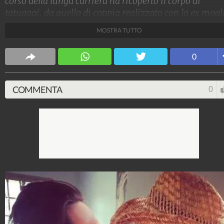
corso della lunga carriera ha ricoperto il corpo di
tatuaggi, da quello di coppia realizzato con la ex mogl
Clizia Incorvaia al tribale che ha sulla spalla: ecco qua
MOSTRA TUTTO
sono.
Stile e trend
0
1.515.156.946
-
1.957 video
-
138.074 foto
COMMENTA
0