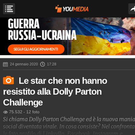
24 gennaio 2020
17:28
Le star che non hanno
resistito alla Dolly Parton
Challenge
75.532
-
12 foto
Si chiama Dolly Parton Challenge ed è la nuova mani
social diventata virale. In cosa consiste? Nel confronta
le foto profilo di LinkedIn, Facebook, Instagram e