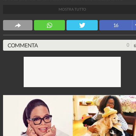
Tinder, dando vita a un risultato esilarante. Le star n
MOSTRA TUTTO
sono riuscite a resistere e sono molte quelle che hann
realizzato dei collage con i loro meme.
16
Stile e trend
1.514.995.991
-
1.957 video
-
138.049 foto
COMMENTA
0