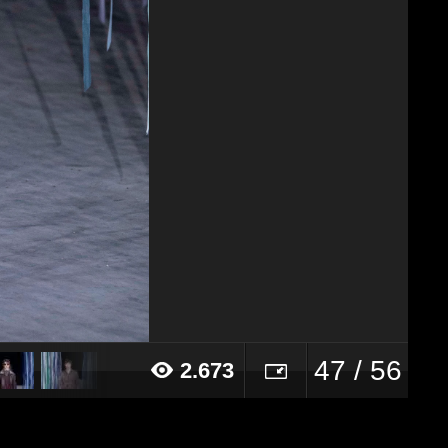
47 / 56
2.673
20 alle ore 12:54