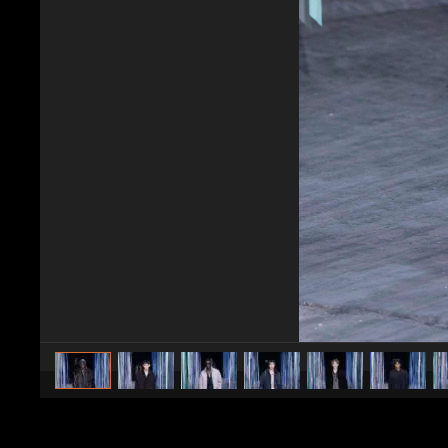
caricato da
Stile e trend