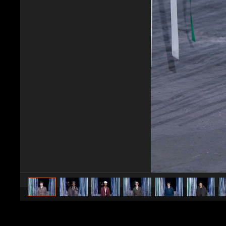
caricato da
Stile e trend