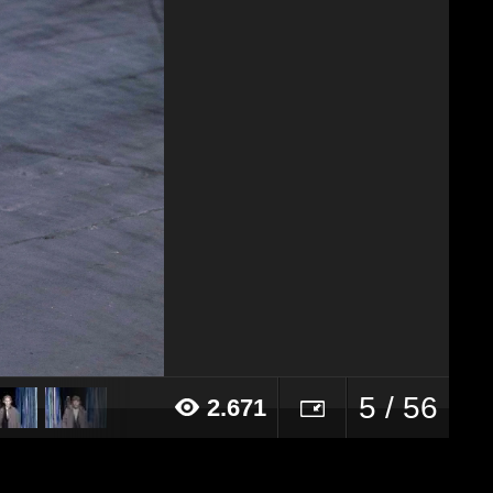
5 / 56
2.671
20 alle ore 12:54