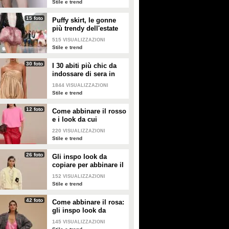
Stile e trend
15 foto
Puffy skirt, le gonne
più trendy dell'estate
2026 sono quelle a
515
VISUALIZZAZIONI
palloncino
Stile e trend
30 foto
I 30 abiti più chic da
indossare di sera in
estate
1844
VISUALIZZAZIONI
Stile e trend
12 foto
Come abbinare il rosso
e i look da cui
prendere ispirazione
220
VISUALIZZAZIONI
Stile e trend
26 foto
Gli inspo look da
copiare per abbinare il
giallo
152
VISUALIZZAZIONI
Stile e trend
42 foto
Come abbinare il rosa:
gli inspo look da
copiare
145
VISUALIZZAZIONI