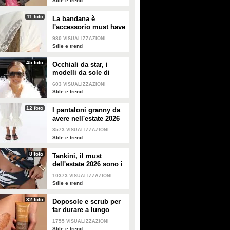
Stile e trend
11 foto
La bandana è
l'accessorio must have
dell'estate 2026: i
980
VISUALIZZAZIONI
modelli di tendenza
Stile e trend
45 foto
Occhiali da star, i
modelli da sole di
tendenza per l'estate
603
VISUALIZZAZIONI
2026
Stile e trend
12 foto
I pantaloni granny da
avere nell'estate 2026
3573
VISUALIZZAZIONI
Stile e trend
8 foto
Tankini, il must
dell'estate 2026 sono i
costumi con la canotta
10373
VISUALIZZAZIONI
Stile e trend
32 foto
Doposole e scrub per
far durare a lungo
l'abbronzatura in estate
1755
VISUALIZZAZIONI
Stile e trend