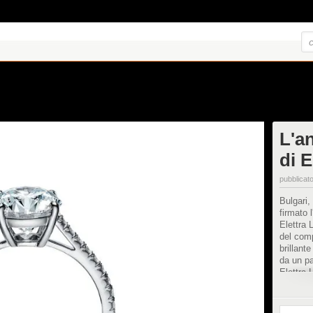
L'a
di 
pubblicato
Bulgari, 
firmato 
Elettra 
del com
brillant
da un pa
Elettra 