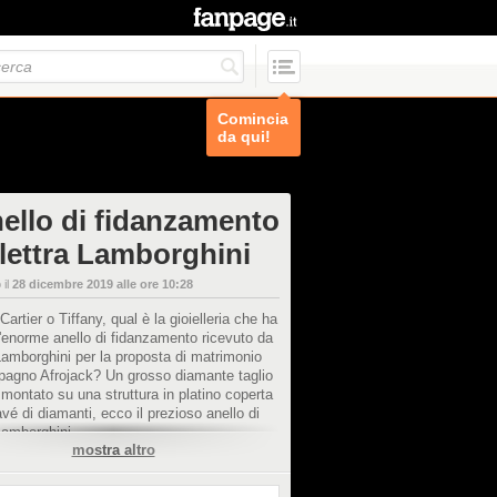
Comincia
da qui!
nello di fidanzamento
Elettra Lamborghini
 il
28 dicembre 2019 alle ore 10:28
Cartier o Tiffany, qual è la gioielleria che ha
l'enorme anello di fidanzamento ricevuto da
Lamborghini per la proposta di matrimonio
pagno Afrojack? Un grosso diamante taglio
e montato su una struttura in platino coperta
vé di diamanti, ecco il prezioso anello di
Lamborghini.
mostra altro