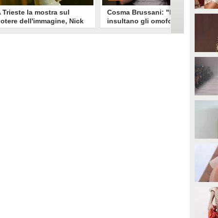
 Trieste la mostra sul
Cosma Brussani: "Mi
otere dell'immagine, Nick
insultano gli omofobi e gli
erioni: "Un look funziona
insicuri, all’inizio
e non devi spiegarlo"
rispondevo ora lascio
andare"
a mostra "Quando il mondo ti
PLAY
uarda" esplora il legame stylist-
elebrity. Un look non è solo
mmagine è racconto, come ha
0
• di
Giusy Dente
piegato a Fanpage.it Nick
erioni.