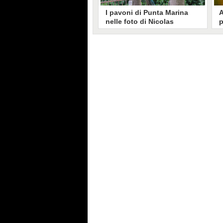
I pavoni di Punta Marina
A
nelle foto di Nicolas
p
Brunetti: "La convivenza è
C
possibile, si lamentano in
s
pochi"
Nicolas Brunetti ha voluto
L
testimoniare la vita coi pavoni di
g
Punta Marina, senza allarmismi.
c
Le sue foto dell'invasione sono
i
state riprese dalla stampa estera.
s
C