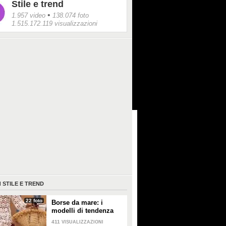
Stile e trend
•
1.957 video
138.074 foto
1.515.172.119 visualizzazioni
I
STILE E TREND
22 foto
Borse da mare: i
modelli di tendenza
per l'estate 2026
411
VISUALIZZAZIONI