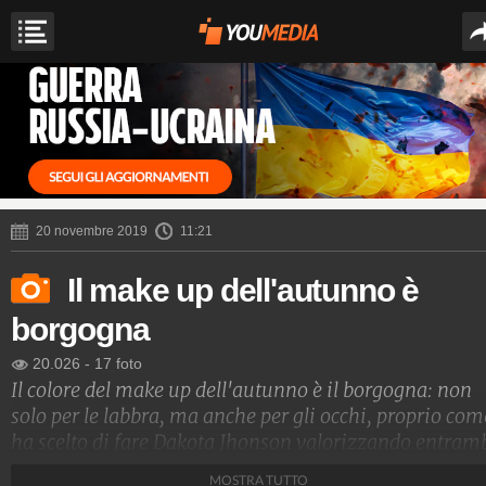
20 novembre 2019
11:21
Il make up dell'autunno è
borgogna
20.026
-
17 foto
Il colore del make up dell'autunno è il borgogna: non
solo per le labbra, ma anche per gli occhi, proprio com
ha scelto di fare Dakota Jhonson valorizzando entram
i punti con un trucco intenso e vibrante. I colori di
MOSTRA TUTTO