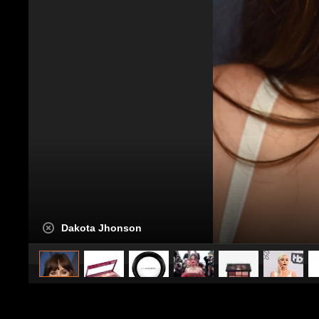
Dakota Jhonson
caricato da
Stile e trend