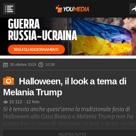
30 ottobre 2019
10:28
Halloween, il look a tema di
Melania Trump
15.112
-
12 foto
Si è tenuta anche quest'anno la tradizionale festa di
Halloween alla Casa Bianca e Melania Trump non ha
potuto fare a meno di sfoggiare un look a tema, anche
se di lusso. Ha indossato un trench patchwork dalle
MOSTRA TUTTO