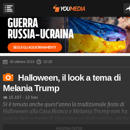
30 ottobre 2019
10:28
Halloween, il look a tema di
Melania Trump
15.107
-
12 foto
Si è tenuta anche quest'anno la tradizionale festa di
Halloween alla Casa Bianca e Melania Trump non ha
potuto fare a meno di sfoggiare un look a tema, anche
se di lusso. Ha indossato un trench patchwork dalle
MOSTRA TUTTO