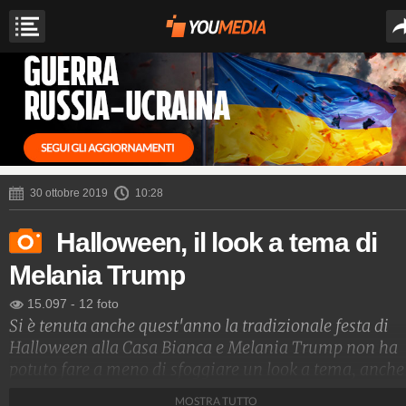
30 ottobre 2019
10:28
Halloween, il look a tema di
Melania Trump
15.097
-
12 foto
Si è tenuta anche quest'anno la tradizionale festa di
Halloween alla Casa Bianca e Melania Trump non ha
potuto fare a meno di sfoggiare un look a tema, anche
se di lusso. Ha indossato un trench patchwork dalle
MOSTRA TUTTO