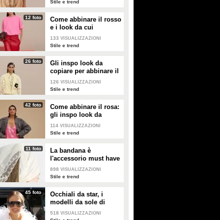
Stile e trend
12 foto
Come abbinare il rosso
e i look da cui
prendere ispirazione
133
VISUALIZZAZIONI
Stile e trend
26 foto
Gli inspo look da
copiare per abbinare il
giallo
126
VISUALIZZAZIONI
Stile e trend
42 foto
Come abbinare il rosa:
gli inspo look da
copiare
114
VISUALIZZAZIONI
Stile e trend
11 foto
La bandana è
l'accessorio must have
dell'estate 2026: i
898
VISUALIZZAZIONI
modelli di tendenza
Stile e trend
45 foto
Occhiali da star, i
modelli da sole di
tendenza per l'estate
518
VISUALIZZAZIONI
2026