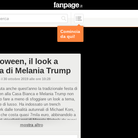
Comincia
da qui!
oween, il look a
a di Melania Trump
 il
30 ottobre 2019 alle ore 10:28
uta anche quest'anno la tradizionale festa di
en alla Casa Bianca e Melania Trump non
o fare a meno di sfoggiare un look a tema,
 di lusso. Ha indossato un trench
k dalle tonalità autunnali di Michael Kors,
 che costa quasi 7mila euro, abbinandolo a
di décolleté neri di Manolo Blahnik da quasi
mostra altro
.