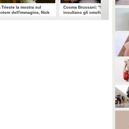
 Trieste la mostra sul
Cosma Brussani: "Mi
otere dell'immagine, Nick
insultano gli omofobi e gli
erioni: "Un look funziona
insicuri, all’inizio
e non devi spiegarlo"
rispondevo ora lascio
andare"
a mostra "Quando il mondo ti
PLAY
uarda" esplora il legame stylist-
elebrity. Un look non è solo
mmagine è racconto, come ha
0
• di
Giusy Dente
piegato a Fanpage.it Nick
erioni.