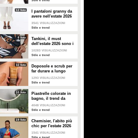
Stile e trend
12 foto
I pantaloni granny da
avere nell'estate 2026
3541
VISUALIZZAZIONI
Stile e trend
8 foto
Tankini, il must
dell'estate 2026 sono i
costumi con la canotta
10283
VISUALIZZAZIONI
Stile e trend
32 foto
Doposole e scrub per
far durare a lungo
l'abbronzatura in estate
1293
VISUALIZZAZIONI
Stile e trend
10 foto
Piastrelle colorate in
bagno, il trend da
seguire in casa
4048
VISUALIZZAZIONI
Stile e trend
19 foto
Chemisier, l'abito più
chic per l'estate 2026
1541
VISUALIZZAZIONI
Stile e trend