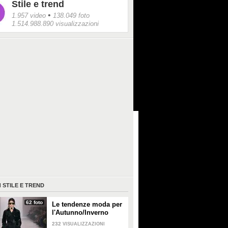
Stile e trend
•
1.957 video
138.049 foto
1.514.988.890 visualizzazioni
I
STILE E TREND
62 foto
Le tendenze moda per
l'Autunno/Inverno
2026-2027
232
VISUALIZZAZIONI