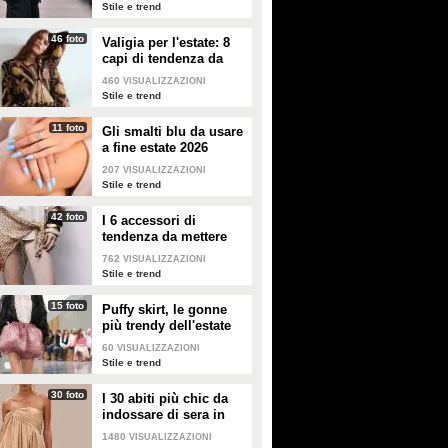
Stile e trend
Elodie e Franceska tra
È la "no makeup summer"
46 foto
topless e bikini, il primo
Valigia per l'estate: 8
di Chiara Ferragni: estate
capi di tendenza da
servizio fotografico insieme
senza trucco e filtri col viso
portare in vacanza
celebra la sensualità
naturale
460
VISUALIZZAZIONI
Stile e trend
Elodie e Franceska Nuredini
Chiara Ferragni è in Grecia
hanno posato per la prima volta
assieme al compagno José
11 foto
Gli smalti blu da usare
insieme in un servizio fotografico
Hernandez. Si sta godendo la
a fine estate 2026
"ufficiale". Tra micro bikini,
vacanza all'insegna della
collant velati e topless, hanno
naturalezza: è la sua "no makeup
207
VISUALIZZAZIONI
lasciato emergere tutta l'innata
summer".
Stile e trend
sensualità.
42 foto
I 6 accessori di
tendenza da mettere
nella valigia dell'estate
762
VISUALIZZAZIONI
2026
Stile e trend
15 foto
Puffy skirt, le gonne
più trendy dell'estate
2026 sono quelle a
60
VISUALIZZAZIONI
palloncino
Stile e trend
30 foto
I 30 abiti più chic da
indossare di sera in
estate
1480
VISUALIZZAZIONI