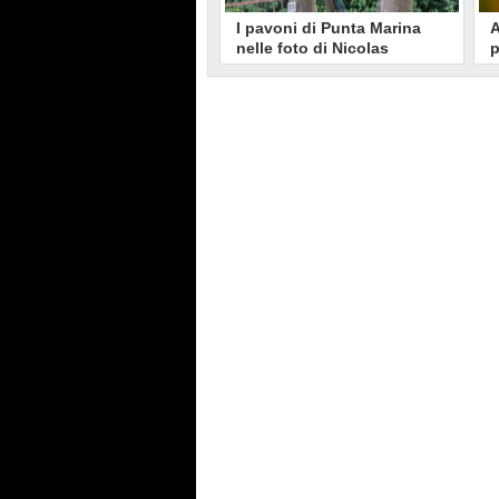
I pavoni di Punta Marina
A
nelle foto di Nicolas
p
Brunetti: "La convivenza è
C
possibile, si lamentano in
s
pochi"
Nicolas Brunetti ha voluto
L
testimoniare la vita coi pavoni di
g
Punta Marina, senza allarmismi.
c
Le sue foto dell'invasione sono
i
state riprese dalla stampa estera.
s
C