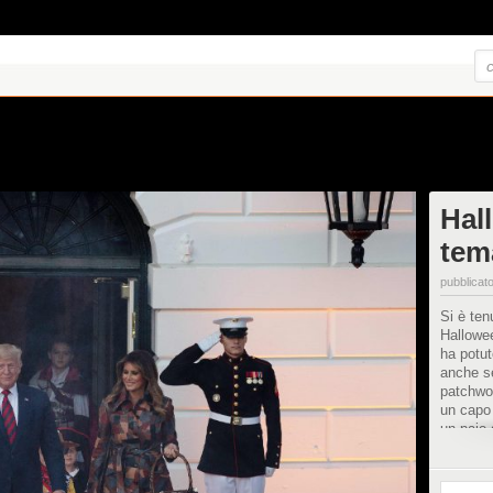
Hall
tem
pubblicato
Si è ten
Hallowe
ha potut
anche se
patchwor
un capo
un paio 
600 euro