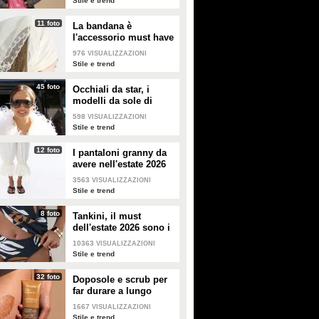
Stile e trend
11 foto
La bandana è
l'accessorio must have
dell'estate 2026: i
976
VISUALIZZAZIONI
modelli di tendenza
Stile e trend
45 foto
Occhiali da star, i
modelli da sole di
tendenza per l'estate
598
VISUALIZZAZIONI
2026
Stile e trend
12 foto
I pantaloni granny da
avere nell'estate 2026
3563
VISUALIZZAZIONI
Stile e trend
8 foto
Tankini, il must
dell'estate 2026 sono i
costumi con la canotta
10363
VISUALIZZAZIONI
Stile e trend
32 foto
Doposole e scrub per
far durare a lungo
l'abbronzatura in estate
1667
VISUALIZZAZIONI
Stile e trend