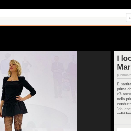
I lo
Mar
pubblicato
È partit
prima do
c'è anco
nella pr
conduttr
"da iene
soliti l