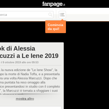
Comincia
da qui!
ok di Alessia
cuzzi a Le Iene 2019
 il
9 ottobre 2019 alle ore 09:53
a la nuova edizione de "Le Iene Show", la
po la morte di Nadia Toffa, e a presentarla
ra una volta Alessia Marcuzzi. Dopo che
ima puntata ha reso omaggio alla
ice presentandosi in studio con il completo
", la Marcuzzi è tornata a sfoggiare i suoi
ook glamour e rock.
mostra altro