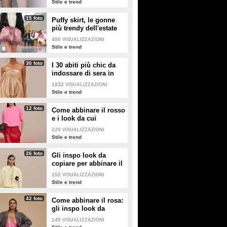
Stile e trend
15 foto
Puffy skirt, le gonne
più trendy dell'estate
2026 sono quelle a
490
VISUALIZZAZIONI
palloncino
Stile e trend
30 foto
I 30 abiti più chic da
indossare di sera in
estate
1832
VISUALIZZAZIONI
Stile e trend
12 foto
Come abbinare il rosso
e i look da cui
prendere ispirazione
220
VISUALIZZAZIONI
Stile e trend
26 foto
Gli inspo look da
copiare per abbinare il
giallo
152
VISUALIZZAZIONI
Stile e trend
42 foto
Come abbinare il rosa:
gli inspo look da
copiare
145
VISUALIZZAZIONI