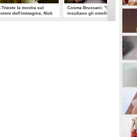
 Trieste la mostra sul
Cosma Brussani: "Mi
otere dell'immagine, Nick
insultano gli omofobi e gli
erioni: "Un look funziona
insicuri, all’inizio
e non devi spiegarlo"
rispondevo ora lascio
andare"
a mostra "Quando il mondo ti
PLAY
uarda" esplora il legame stylist-
elebrity. Un look non è solo
mmagine è racconto, come ha
0
• di
Giusy Dente
piegato a Fanpage.it Nick
erioni.