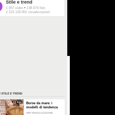
Stile e trend
•
1.957 video
138.074 foto
1.515.129.001 visualizzazioni
I
STILE E TREND
22 foto
Borse da mare: i
modelli di tendenza
per l'estate 2026
359
VISUALIZZAZIONI