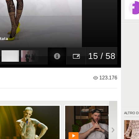
tata
15 / 58
123.176
ALTRO D