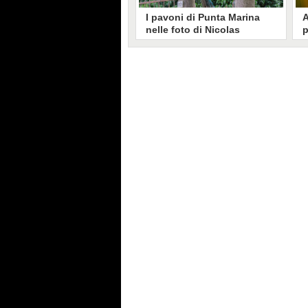
I pavoni di Punta Marina
A
nelle foto di Nicolas
p
Brunetti: "La convivenza è
C
possibile, si lamentano in
s
pochi"
Nicolas Brunetti ha voluto
L
testimoniare la vita coi pavoni di
g
Punta Marina, senza allarmismi.
c
Le sue foto dell'invasione sono
i
state riprese dalla stampa estera.
s
C