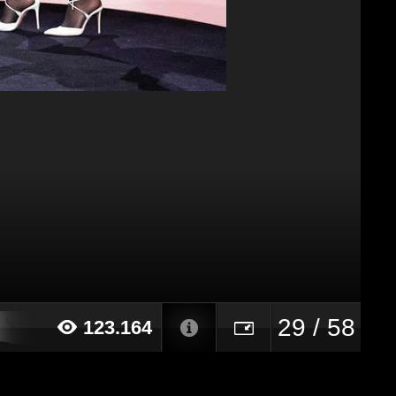
29 / 58
123.164
019 alle ore 09:48