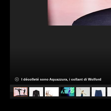
I décolleté sono Aquazzura, i collant di Wolford
caricato da
Stile e trend