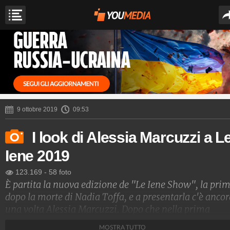
9 ottobre 2019
09:53
I look di Alessia Marcuzzi a L
Iene 2019
123.169
-
58 foto
È partita la nuova edizione de "Le Iene Show", la pri
dopo la morte di Nadia Toffa, e a presentarla c'è anco
una volta Alessia Marcuzzi. Dopo che nella prima
puntata ha reso omaggio alla conduttrice presentando
MOSTRA TUTTO