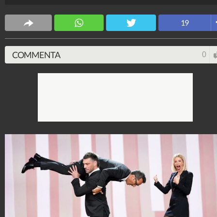
in studio con il completo "da iene", la Marcuzzi è
tornata a sfoggiare i suoi soliti look glamour e rock.
19
Stile e trend
1.515.115.025
-
1.957 video
-
138.074 foto
COMMENTA
0