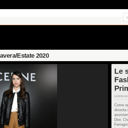
avera/Estate 2020
Le s
Fas
Pri
pubblicato
Come og
diventa 
assister
Dior, Ch
Ferragni