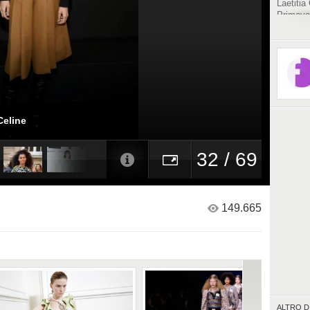
Laetitia
Primave
di Parigi
Celine
32 / 69
149.665
ALTRO D