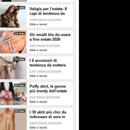
allontanare, salvando così lo
show.
46 foto
Valigia per l'estate: 8
capi di tendenza da
portare in vacanza
1159
VISUALIZZAZIONI
Stile e trend
14 foto
Gli smalti blu da usare
a fine estate 2026
344
VISUALIZZAZIONI
Stile e trend
42 foto
I 6 accessori di
tendenza da mettere
nella valigia dell'estate
1267
VISUALIZZAZIONI
2026
Stile e trend
15 foto
Puffy skirt, le gonne
più trendy dell'estate
2026 sono quelle a
518
VISUALIZZAZIONI
palloncino
Stile e trend
30 foto
I 30 abiti più chic da
indossare di sera in
estate
1849
VISUALIZZAZIONI
Stile e trend