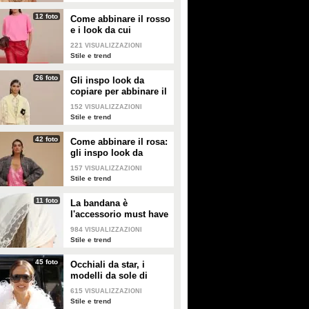
12 foto
Come abbinare il rosso
e i look da cui
prendere ispirazione
221
VISUALIZZAZIONI
Stile e trend
26 foto
Gli inspo look da
copiare per abbinare il
giallo
152
VISUALIZZAZIONI
Stile e trend
42 foto
Come abbinare il rosa:
gli inspo look da
copiare
157
VISUALIZZAZIONI
Stile e trend
11 foto
La bandana è
l'accessorio must have
dell'estate 2026: i
984
VISUALIZZAZIONI
modelli di tendenza
Stile e trend
45 foto
Occhiali da star, i
modelli da sole di
tendenza per l'estate
615
VISUALIZZAZIONI
2026
Stile e trend