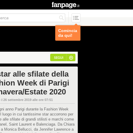
Comincia
da qui!
SEGUI
tar alle sfilate della
hion Week di Parigi
mavera/Estate 2020
 il
26 settembre 2019 alle ore 07:51
ni anno Parigi durante la Fashion Week
il luogo in cui tantissime star accorrono per
e alle sfilate di grandi stilisti e marchi come
anel, Saint Laurent e Balenciaga. Da Chiara
 a Monica Bellucci, da Jennifer Lawrence a