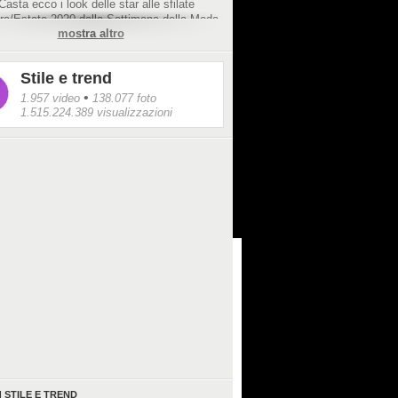
 Casta ecco i look delle star alle sfilate
ra/Estate 2020 della Settimana della Moda
mostra altro
Stile e trend
•
1.957 video
138.077 foto
1.515.224.389 visualizzazioni
I
STILE E TREND