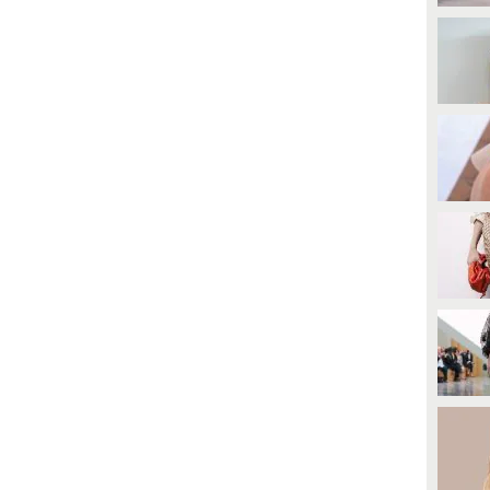
ncriminata" è una YouTuber, si
hiama Marie S'Infiltre ed era già
pparsa "a sorpresa" sul catwalk.