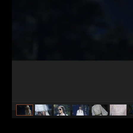
caricato da
Stile e trend