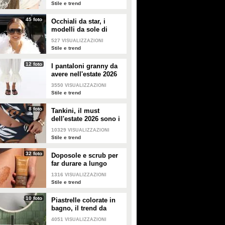
modelli di tendenza
Stile e trend
45 foto
Occhiali da star, i
modelli da sole di
tendenza per l'estate
527
VISUALIZZAZIONI
2026
Stile e trend
12 foto
I pantaloni granny da
avere nell'estate 2026
3550
VISUALIZZAZIONI
Stile e trend
8 foto
Tankini, il must
dell'estate 2026 sono i
costumi con la canotta
10329
VISUALIZZAZIONI
Stile e trend
32 foto
Doposole e scrub per
far durare a lungo
l'abbronzatura in estate
1316
VISUALIZZAZIONI
Stile e trend
10 foto
Piastrelle colorate in
bagno, il trend da
seguire in casa
4051
VISUALIZZAZIONI