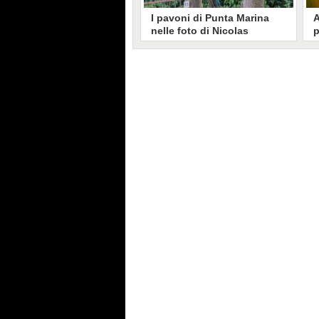
I pavoni di Punta Marina
A
nelle foto di Nicolas
p
Brunetti: "La convivenza è
C
possibile, si lamentano in
s
pochi"
Nicolas Brunetti ha voluto
L
testimoniare la vita coi pavoni di
g
Punta Marina, senza allarmismi.
c
Le sue foto dell'invasione sono
i
state riprese dalla stampa estera.
s
C