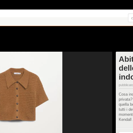
Abit
dell
ind
pubblicato
Cosa ind
privata?
quella b
tutti i d
momento
Kendall 