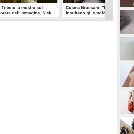
 Trieste la mostra sul
Cosma Brussani: "Mi
otere dell'immagine, Nick
insultano gli omofobi e gli
erioni: "Un look funziona
insicuri, all’inizio
e non devi spiegarlo"
rispondevo ora lascio
andare"
a mostra "Quando il mondo ti
PLAY
uarda" esplora il legame stylist-
elebrity. Un look non è solo
mmagine è racconto, come ha
0
• di
Giusy Dente
piegato a Fanpage.it Nick
erioni.