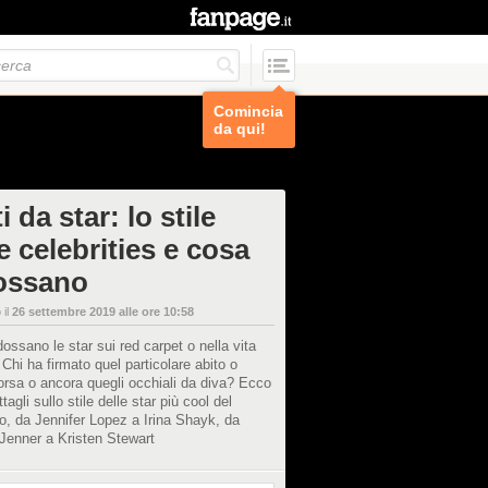
Comincia
da qui!
i da star: lo stile
e celebrities e cosa
ossano
 il
26 settembre 2019 alle ore 10:58
ossano le star sui red carpet o nella vita
 Chi ha firmato quel particolare abito o
orsa o ancora quegli occhiali da diva? Ecco
ettagli sullo stile delle star più cool del
, da Jennifer Lopez a Irina Shayk, da
Jenner a Kristen Stewart