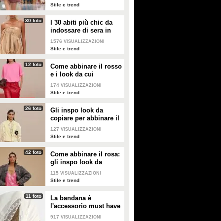
palloncino
Stile e trend
30 foto
I 30 abiti più chic da
indossare di sera in
estate
1576
VISUALIZZAZIONI
Stile e trend
12 foto
Come abbinare il rosso
e i look da cui
prendere ispirazione
174
VISUALIZZAZIONI
Stile e trend
26 foto
Gli inspo look da
copiare per abbinare il
giallo
127
VISUALIZZAZIONI
Stile e trend
42 foto
Come abbinare il rosa:
gli inspo look da
copiare
115
VISUALIZZAZIONI
Stile e trend
11 foto
La bandana è
l'accessorio must have
dell'estate 2026: i
917
VISUALIZZAZIONI