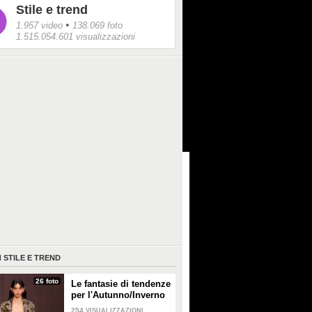
Stile e trend
•
1.957 video
138.069 foto
1.515.054.601 visualizzazioni
I
STILE E TREND
26 foto
Le fantasie di tendenze
per l'Autunno/Inverno
2026-2027
254
VISUALIZZAZIONI