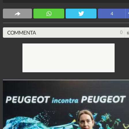
Jennifer Lopez a Irina Shayk, da Kendall Jenner a
Kristen Stewart
4
Stile e trend
1.515.181.271
-
1.957 video
-
138.074 foto
COMMENTA
0