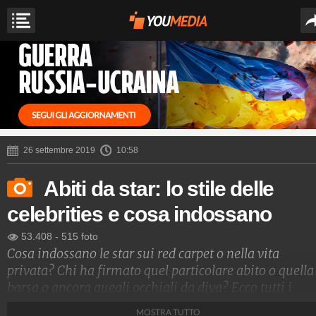
26 settembre 2019
10:58
Abiti da star: lo stile delle
celebrities e cosa indossano
53.408
-
515 foto
Cosa indossano le star sui red carpet o nella vita
privata? Chi ha firmato quel particolare abito o quella
borsa o ancora quegli occhiali da diva? Ecco tutti i
dettagli sullo stile delle star più cool del momento, da
MOSTRA TUTTO