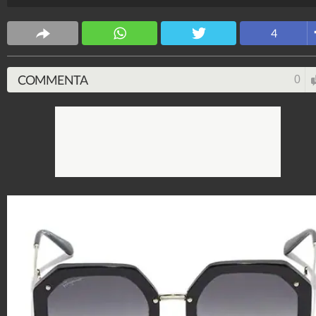
Jennifer Lopez a Irina Shayk, da Kendall Jenner a
Kristen Stewart
4
Stile e trend
1.515.304.581
-
1.957 video
-
138.079 foto
COMMENTA
0