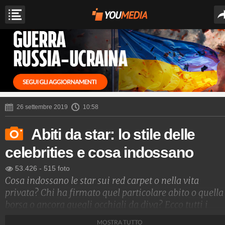
26 settembre 2019
10:58
Abiti da star: lo stile delle
celebrities e cosa indossano
53.426
-
515 foto
Cosa indossano le star sui red carpet o nella vita
privata? Chi ha firmato quel particolare abito o quella
borsa o ancora quegli occhiali da diva? Ecco tutti i
dettagli sullo stile delle star più cool del momento, da
MOSTRA TUTTO