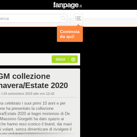
Comincia
da qui!
SEGUI
M collezione
mavera/Estate 2020
 il
24 settembre 2019 alle ore 12:42
celebrato i suoi primi 10 anni e per
one ha presentato la collezione
a/Estate 2020 ai bagni misteriosi di De
 Massimo Giorgetti ha dato spazio ai
 che hanno reso iconico il brand, dai maxi
ai volant, senza dimenticare di rivolgere il
rdo al futuro.