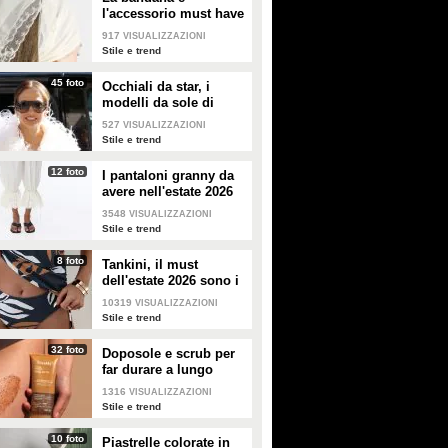
l'accessorio must have
dell'estate 2026: i
917
VISUALIZZAZIONI
modelli di tendenza
Stile e trend
45 foto
Occhiali da star, i
modelli da sole di
tendenza per l'estate
527
VISUALIZZAZIONI
2026
Stile e trend
12 foto
I pantaloni granny da
avere nell'estate 2026
3548
VISUALIZZAZIONI
Stile e trend
8 foto
Tankini, il must
dell'estate 2026 sono i
costumi con la canotta
10319
VISUALIZZAZIONI
Stile e trend
32 foto
Doposole e scrub per
far durare a lungo
l'abbronzatura in estate
1316
VISUALIZZAZIONI
Stile e trend
10 foto
Piastrelle colorate in