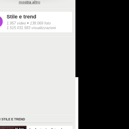
mostra altro
Stile e trend
•
1.957 video
138.069 foto
1.515.031.583 visualizzazioni
I
STILE E TREND
26 foto