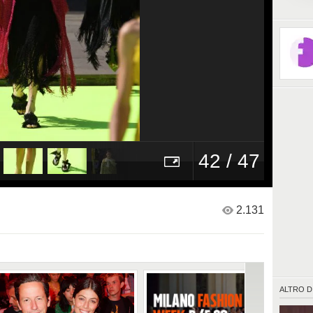
42 / 47
2.131
ALTRO D