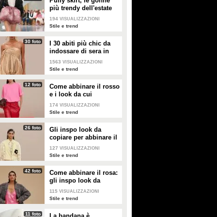
Puffy skirt, le gonne
più trendy dell'estate
2026 sono quelle a
194
VISUALIZZAZIONI
palloncino
Stile e trend
30 foto
I 30 abiti più chic da
indossare di sera in
estate
1563
VISUALIZZAZIONI
Stile e trend
12 foto
Come abbinare il rosso
e i look da cui
prendere ispirazione
174
VISUALIZZAZIONI
Stile e trend
26 foto
Gli inspo look da
copiare per abbinare il
giallo
127
VISUALIZZAZIONI
Stile e trend
42 foto
Come abbinare il rosa:
gli inspo look da
copiare
115
VISUALIZZAZIONI
Stile e trend
11 foto
La bandana è