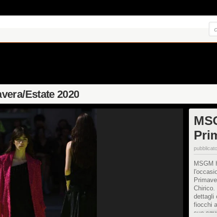
vera/Estate 2020
MSG
Pri
pubblicato
MSGM ha 
l'occasi
Primaver
Chirico.
dettagli
fiocchi 
suo sgua