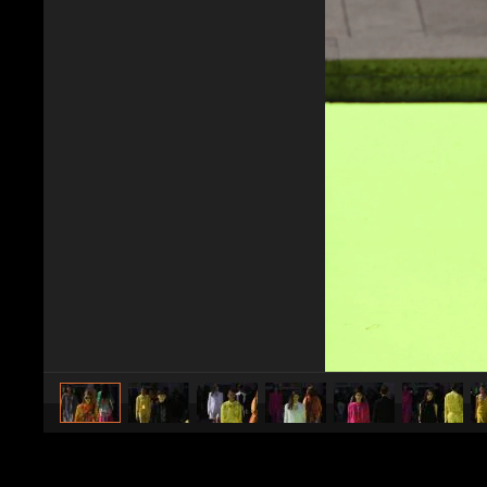
caricato da
Stile e trend